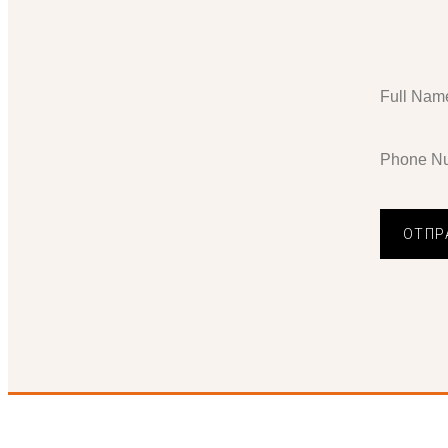
Full Nam
Phone N
ОТПР