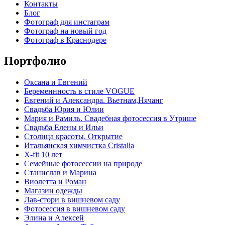
Контакты
Блог
Фотограф для инстаграм
Фотограф на новый год
Фотограф в Краснодере
Портфолио
Оксана и Евгений
Беременнность в стиле VOGUE
Евгений и Александра. Вьетнам,Нячанг
Свадьба Юрия и Юлии
Мария и Рамиль. Свадебная фотосессия в Утрише
Свадьба Елены и Ильи
Столица красоты. Открытие
Итальянская химчистка Cristalia
X-fit 10 лет
Семейные фотосессии на природе
Станислав и Марина
Виолетта и Роман
Магазин одежды
Лав-стори в вишневом саду
Фотосессия в вишневом саду
Элина и Алексей