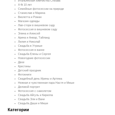
Итальянская химчистка Cristalia
X-fit 10 лет
Семейные фотосессии на природе
Станислав и Марина
Виолетта и Роман
Магазин одежды
Лав-стори в вишневом саду
Фотосессия в вишневом саду
Элина и Алексей
Арина и Анвар, Тайланд
Лилия и Николай
Свадьба в Утрише
Фотосессия в ванне
Свадьба Елены и Сергея
Новогодние фотосессии
Двое
Крестины
Детский праздник
Фотокниги
Свадебный день Ирины и Артема
Нежная и чувственная пара Настя и Миши
Деловой портрет
Фотосессия с самолетом
Свадьба Айгуль и Кирилла
Свадьба Эли и Вани
Свадьба Даши и Миши
Категории